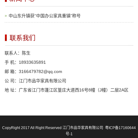
中山东升镇获“中国办公家具重镇”称号
联系我们
联系人：陈生
手 机：18933635891
邮 箱：3166479782@qq.com
公 司：江门市品华家具有限公司
地 址：广东省江门市蓬江区篁庄大道西16号8幢（J幢）二层2A区
CopyRight 2017 All Right Reserved 江门市品华家具有限公司
粤ICP备17160644
号-1